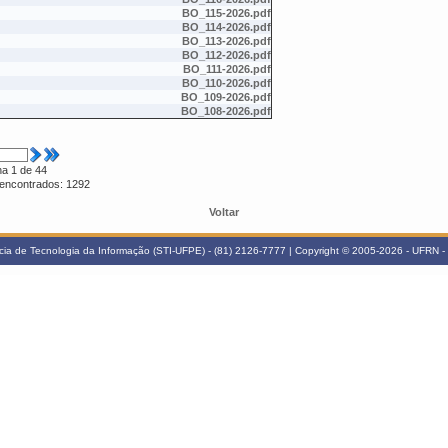
BO_115-2026.pdf
BO_114-2026.pdf
BO_113-2026.pdf
BO_112-2026.pdf
BO_111-2026.pdf
BO_110-2026.pdf
BO_109-2026.pdf
BO_108-2026.pdf
na 1 de 44
s encontrados: 1292
Voltar
ia de Tecnologia da Informação (STI-UFPE) - (81) 2126-7777 | Copyright © 2005-2026 - UFRN - 