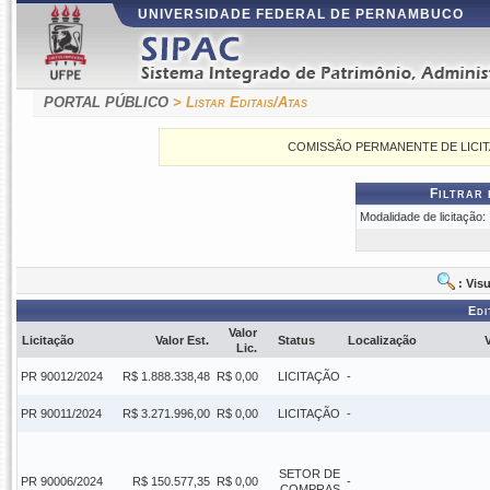
UNIVERSIDADE FEDERAL DE PERNAMBUCO
PORTAL PÚBLICO
> Listar Editais/Atas
COMISSÃO PERMANENTE DE LICITAÇÕES
Filtrar
Modalidade de licitação:
: Visu
Edi
Valor
Licitação
Valor Est.
Status
Localização
Lic.
PR 90012/2024
R$ 1.888.338,48
R$ 0,00
LICITAÇÃO
-
PR 90011/2024
R$ 3.271.996,00
R$ 0,00
LICITAÇÃO
-
SETOR DE
PR 90006/2024
R$ 150.577,35
R$ 0,00
-
COMPRAS