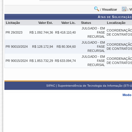
: Visualizar
: V
Atas de Solicitação
Licitação
Valor Est.
Valor Lic.
Status
Localização
JULGADO - EM
COORDENAÇÃO
PR 29/2023
R$ 1.092.744,36
R$ 418.110,40
FASE
DE CONTRATOS -
RECURSAL
JULGADO - EM
COORDENAÇÃO
PR 90010/2024
R$ 128.172,94
R$ 80.304,60
FASE
DE CONTRATOS -
RECURSAL
JULGADO - EM
COORDENAÇÃO
PR 90015/2024
R$ 1.853.732,29
R$ 633.094,74
FASE
DE CONTRATOS -
RECURSAL
SIPAC | Superintendência de Tecnologia da Informação (STI-U
Modo 