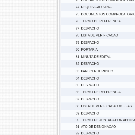
73
DOCUMENTOS COMPROBATORI
74
REQUISICAO SIPAC
75
DOCUMENTOS COMPROBATORI
76
TERMO DE REFERENCIA
77
DESPACHO
78
LISTA DE VERIFICACAO
79
DESPACHO
80
PORTARIA
81
MINUTA DE EDITAL
82
DESPACHO
83
PARECER JURIDICO
84
DESPACHO
85
DESPACHO
86
TERMO DE REFERENCIA
87
DESPACHO
88
LISTA DE VERIFICACAO 01 - FASE
89
DESPACHO
90
TERMO DE JUNTADA POR APENS
91
ATO DE DESIGNACAO
92
DESPACHO