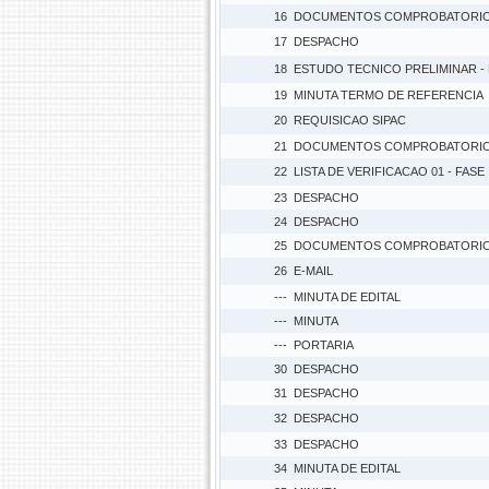
16
DOCUMENTOS COMPROBATORI
17
DESPACHO
18
ESTUDO TECNICO PRELIMINAR -
19
MINUTA TERMO DE REFERENCIA
20
REQUISICAO SIPAC
21
DOCUMENTOS COMPROBATORI
22
LISTA DE VERIFICACAO 01 - FASE
23
DESPACHO
24
DESPACHO
25
DOCUMENTOS COMPROBATORI
26
E-MAIL
---
MINUTA DE EDITAL
---
MINUTA
---
PORTARIA
30
DESPACHO
31
DESPACHO
32
DESPACHO
33
DESPACHO
34
MINUTA DE EDITAL