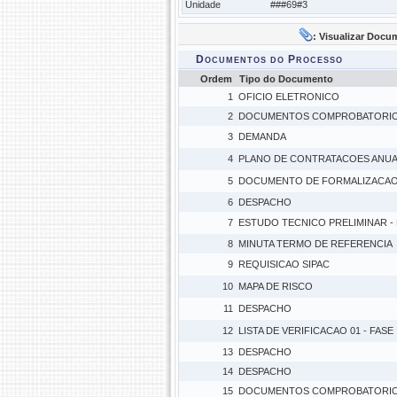
Unidade
###69#3
: Visualizar Docu
Documentos do Processo
Ordem
Tipo do Documento
1
OFICIO ELETRONICO
2
DOCUMENTOS COMPROBATORI
3
DEMANDA
4
PLANO DE CONTRATACOES ANUAL
5
DOCUMENTO DE FORMALIZACAO 
6
DESPACHO
7
ESTUDO TECNICO PRELIMINAR -
8
MINUTA TERMO DE REFERENCIA
9
REQUISICAO SIPAC
10
MAPA DE RISCO
11
DESPACHO
12
LISTA DE VERIFICACAO 01 - FASE
13
DESPACHO
14
DESPACHO
15
DOCUMENTOS COMPROBATORI