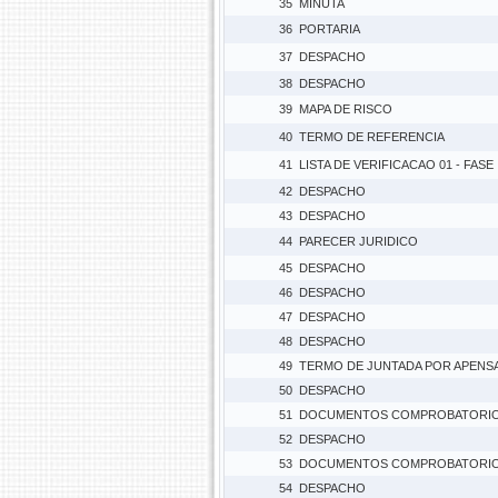
35
MINUTA
36
PORTARIA
37
DESPACHO
38
DESPACHO
39
MAPA DE RISCO
40
TERMO DE REFERENCIA
41
LISTA DE VERIFICACAO 01 - FASE
42
DESPACHO
43
DESPACHO
44
PARECER JURIDICO
45
DESPACHO
46
DESPACHO
47
DESPACHO
48
DESPACHO
49
TERMO DE JUNTADA POR APENS
50
DESPACHO
51
DOCUMENTOS COMPROBATORI
52
DESPACHO
53
DOCUMENTOS COMPROBATORI
54
DESPACHO