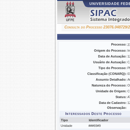
UNIVERSIDADE FE
Consulta do Processo 23076.048729/
Processo:
2
Origem do Processo:
I
Data de Autuação:
1
Usuário de Autuação:
C
Tipo do Processo:
P
Classificação (CONARQ):
0
Assunto Detalhado:
A
Natureza do Processo:
O
Unidade de Origem:
C
Status:
A
Data de Cadastro:
1
Observação:
Interessados Deste Processo
Tipo
Identificador
Unidade
###69#9