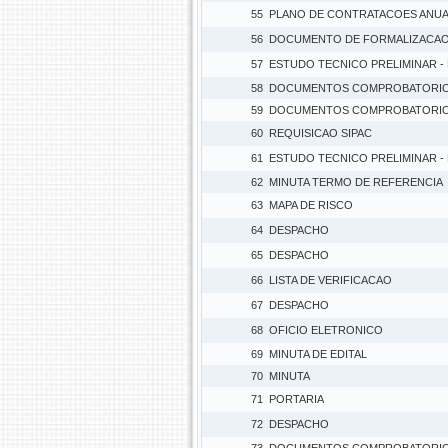
55
PLANO DE CONTRATACOES ANUAL
56
DOCUMENTO DE FORMALIZACAO 
57
ESTUDO TECNICO PRELIMINAR -
58
DOCUMENTOS COMPROBATORI
59
DOCUMENTOS COMPROBATORI
60
REQUISICAO SIPAC
61
ESTUDO TECNICO PRELIMINAR -
62
MINUTA TERMO DE REFERENCIA
63
MAPA DE RISCO
64
DESPACHO
65
DESPACHO
66
LISTA DE VERIFICACAO
67
DESPACHO
68
OFICIO ELETRONICO
69
MINUTA DE EDITAL
70
MINUTA
71
PORTARIA
72
DESPACHO