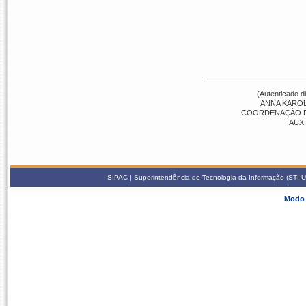
(Autenticado d
ANNA KAROL
COORDENAÇÃO DE 
AUX
SIPAC | Superintendência de Tecnologia da Informação (STI-U
Modo 