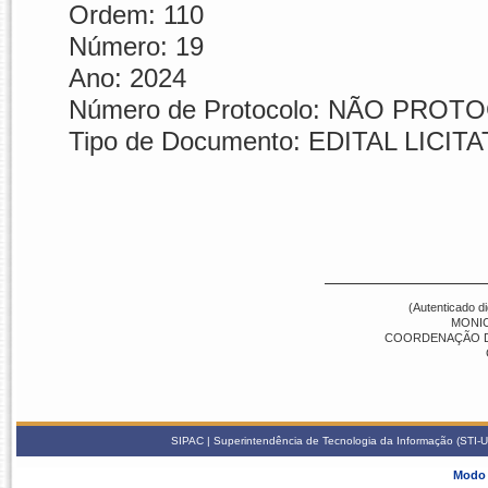
Ordem:
110
Número:
19
Ano:
2024
Número de Protocolo:
NÃO PROT
Tipo de Documento:
EDITAL LICIT
(Autenticado d
MONI
COORDENAÇÃO DE 
SIPAC | Superintendência de Tecnologia da Informação (STI-U
Modo 