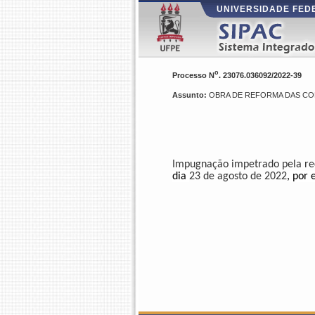
UNIVERSIDADE FE
o
Processo N
. 23076.036092/2022-39
Assunto:
OBRA DE REFORMA DAS CO
Impugnação impetrado pela re
dia
23 de agosto de 2022
, por 