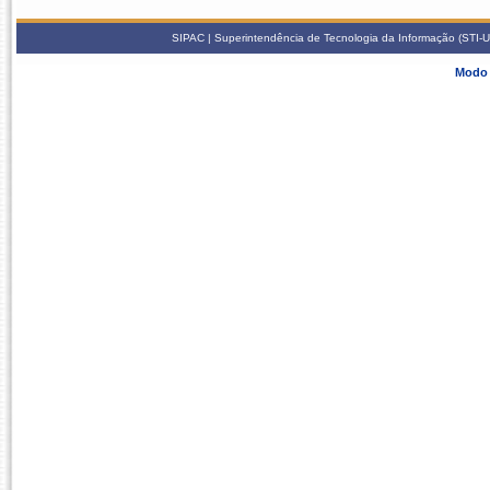
SIPAC | Superintendência de Tecnologia da Informação (STI-U
Modo 