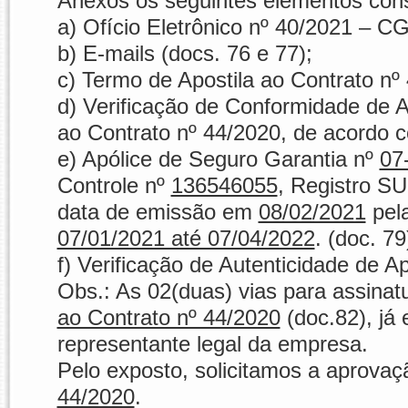
Anexos os seguintes elementos cons
a)
Ofício Eletrônico nº 40/2021 – 
b)
E-mails
(docs. 76 e 77);
c)
Termo de Apostila ao Contrato nº
d)
Verificação de Conformidade de A
ao Contrato nº 44/2020
,
de acordo c
e)
Apólice de Seguro Garantia
nº
07
Controle nº
136546055
, Registro S
data de emissão em
08/02/2021
pel
07/01/2021 até 07/04/2022
.
(doc. 79
f)
Verificação de Autenticidade de A
Obs.: As 02(duas) vias para assinat
ao Contrato nº 44/2020
(doc.82), já
representante legal da empresa.
Pelo exposto, solicitamos a aprovaç
44/2020
.