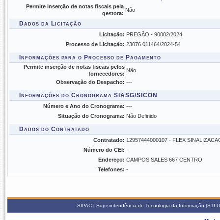
Permite inserção de notas fiscais pela
Não
gestora:
Dados da Licitação
Licitação:
PREGÃO - 90002/2024
Processo de Licitação:
23076.011464/2024-54
Informações para o Processo de Pagamento
Permite inserção de notas fiscais pelos
Não
fornecedores:
Observação do Despacho:
---
Informações do Cronograma SIASG/SICON
Número e Ano do Cronograma:
---
Situação do Cronograma:
Não Definido
Dados do Contratado
Contratado:
12957444000107 - FLEX SINALIZAC
Número do CEI:
-
Endereço:
CAMPOS SALES 667 CENTRO
Telefones:
-
SIPAC | Superintendência de Tecnologia da Informação (STI-U