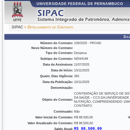
UNIVERSIDADE FEDERAL DE PERNAMBUCO
SIPAC
> Detalhamento de Contrato
Da
Número do Contrato:
109/2025 - PROAD
Novo Número do Contrato:
Tipo do Contrato:
Despesa
Subtipo do Contrato:
NENHUM
Data da Assinatura:
11/07/2025
Data de Início:
10/11/2025
Quant. Dias Vigência:
365
Data da Publicação:
10/11/2025
Denominação:
CONTRATAÇÃO DE SERVIÇO DE SIS
DA SAÚDE – CCS DA UNIVERSIDAD
Objeto do Contrato:
NUTRIÇÃO, COMPREENDENDO 15M²
CONTRATO.
Continuado:
Não
Valor Inicial do Contrato:
R$ 88.500,00
V
Valor Atualizado do Contrato:
R$ 88.500,00
R$ 88.500,00
Saldo Atual: