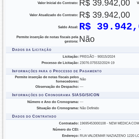
R$ 39.942,00
Valor Inicial do Contrato:
V
R$ 39.942,00
Valor Atualizado do Contrato:
R$ 39.942,
Saldo Atual:
Não
Permite inserção de notas fiscais pela
gestora:
Dados da Licitação
Licitação:
PREGÃO - 90015/2024
Processo de Licitação:
23076.075532/2024-19
Informações para o Processo de Pagamento
Permite inserção de notas fiscais pelos
Não
fornecedores:
Observação do Despacho:
---
Informações do Cronograma SIASG/SICON
Número e Ano do Cronograma:
---
Situação do Cronograma:
Não Definido
Dados do Contratado
Contratado:
19695453000108 - NEW MEDICA C
Número do CEI:
-
Endereço:
RUA VALDEMAR NAZIAZENO 1220 LO