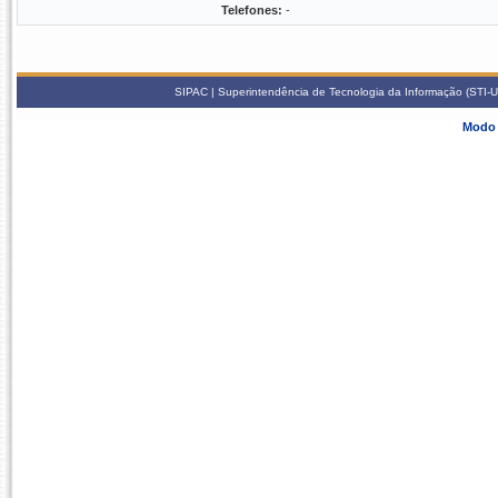
Telefones:
-
SIPAC | Superintendência de Tecnologia da Informação (STI-U
Modo 