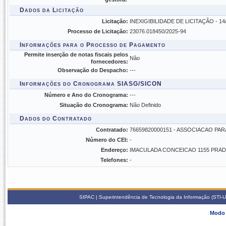
Dados da Licitação
Licitação:
INEXIGIBILIDADE DE LICITAÇÃO - 14/202
Processo de Licitação:
23076.018450/2025-94
Informações para o Processo de Pagamento
Permite inserção de notas fiscais pelos
Não
fornecedores:
Observação do Despacho:
---
Informações do Cronograma SIASG/SICON
Número e Ano do Cronograma:
---
Situação do Cronograma:
Não Definido
Dados do Contratado
Contratado:
76659820000151 - ASSOCIACAO PA
Número do CEI:
-
Endereço:
IMACULADA CONCEICAO 1155 PRA
Telefones:
-
SIPAC | Superintendência de Tecnologia da Informação (STI-U
Modo 