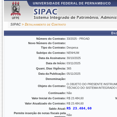
UNIVERSIDADE FEDERAL DE PERNAMBUCO
SIPAC
> Detalhamento de Contrato
Da
Número do Contrato:
33/2025 - PROAD
Novo Número do Contrato:
Tipo do Contrato:
Despesa
Subtipo do Contrato:
NENHUM
Data da Assinatura:
30/10/2025
Data de Início:
03/11/2025
Quant. Dias Vigência:
365
Data da Publicação:
05/11/2025
Denominação:
O OBJETO DO PRESENTE INSTRUM
Objeto do Contrato:
TÉCNICO DO SISTEMA INTEGRADO 
Continuado:
Não
Valor Inicial do Contrato:
R$ 23.484,60
V
Valor Atualizado do Contrato:
R$ 23.484,60
R$ 23.484,60
Saldo Atual:
Permite inserção de notas fiscais pela
Não
gestora: