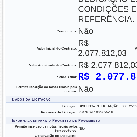
CONDIÇÕES E
REFERÊNCIA
Não
Continuado:
R$
Valor Inicial do Contrato:
V
2.077.812,03
R$ 2.077.812,0
Valor Atualizado do Contrato:
R$ 2.077.8
Saldo Atual:
Não
Permite inserção de notas fiscais pela
gestora:
Dados da Licitação
Licitação:
DISPENSA DE LICITAÇÃO - 90012/2025 - 
Processo de Licitação:
23076.028196/2025-16
Informações para o Processo de Pagamento
Permite inserção de notas fiscais pelos
Não
fornecedores:
Observação do Despacho:
---