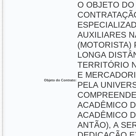
O OBJETO DO
CONTRATAÇÃO
ESPECIALIZA
AUXILIARES 
(MOTORISTA)
LONGA DISTÂ
TERRITÓRIO 
E MERCADORI
Objeto do Contrato:
PELA UNIVER
COMPREENDEN
ACADÊMICO D
ACADÊMICO DE
ANTÃO), A S
DEDICAÇÃO E