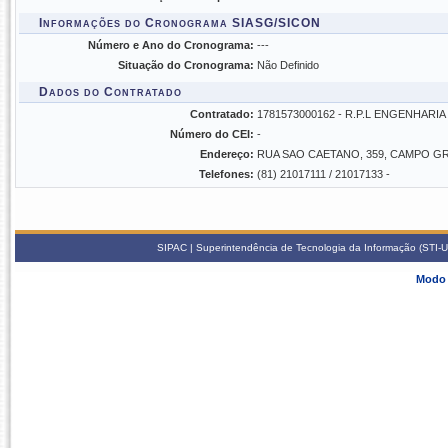
Informações do Cronograma SIASG/SICON
Número e Ano do Cronograma:
---
Situação do Cronograma:
Não Definido
Dados do Contratado
Contratado:
1781573000162 - R.P.L ENGENHARI
Número do CEI:
-
Endereço:
RUA SAO CAETANO, 359, CAMPO G
Telefones:
(81) 21017111 / 21017133 -
SIPAC | Superintendência de Tecnologia da Informação (STI-U
Modo 