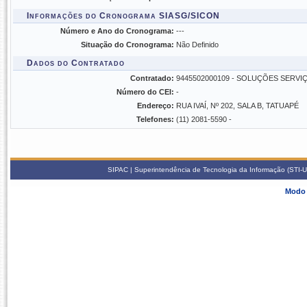
Informações do Cronograma SIASG/SICON
Número e Ano do Cronograma:
---
Situação do Cronograma:
Não Definido
Dados do Contratado
Contratado:
9445502000109 - SOLUÇÕES SERVI
Número do CEI:
-
Endereço:
RUA IVAÍ, Nº 202, SALA B, TATUAPÉ
Telefones:
(11) 2081-5590 -
SIPAC | Superintendência de Tecnologia da Informação (STI-U
Modo 