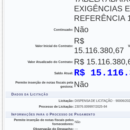
EXIGÊNCIAS 
REFERÊNCIA 
Não
Continuado:
R$
Valor Inicial do Contrato:
V
15.116.380,67
R$ 15.116.380,
Valor Atualizado do Contrato:
R$ 15.116.
Saldo Atual:
Não
Permite inserção de notas fiscais pela
gestora:
Dados da Licitação
Licitação:
DISPENSA DE LICITAÇÃO - 90006/2025 - 
Processo de Licitação:
23076.009997/2025-84
Informações para o Processo de Pagamento
Permite inserção de notas fiscais pelos
Não
fornecedores:
Observação do Despacho:
---