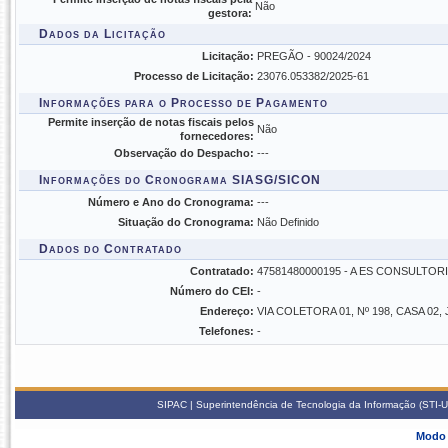
Não
gestora:
Dados da Licitação
Licitação:
PREGÃO - 90024/2024
Processo de Licitação:
23076.053382/2025-61
Informações para o Processo de Pagamento
Permite inserção de notas fiscais pelos
Não
fornecedores:
Observação do Despacho:
---
Informações do Cronograma SIASG/SICON
Número e Ano do Cronograma:
---
Situação do Cronograma:
Não Definido
Dados do Contratado
Contratado:
47581480000195 - A ES CONSULTOR
Número do CEI:
-
Endereço:
VIA COLETORA 01, Nº 198, CASA 02
Telefones:
-
SIPAC | Superintendência de Tecnologia da Informação (STI-U
Modo 