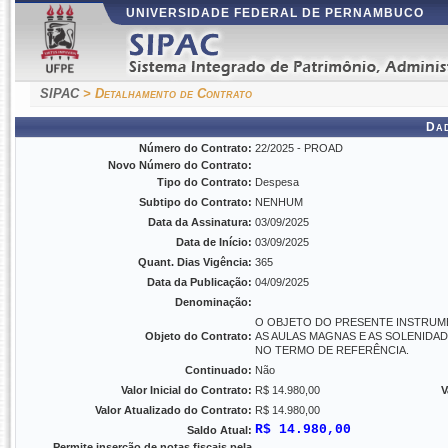
UNIVERSIDADE FEDERAL DE PERNAMBUCO
SIPAC
> Detalhamento de Contrato
Da
Número do Contrato:
22/2025 - PROAD
Novo Número do Contrato:
Tipo do Contrato:
Despesa
Subtipo do Contrato:
NENHUM
Data da Assinatura:
03/09/2025
Data de Início:
03/09/2025
Quant. Dias Vigência:
365
Data da Publicação:
04/09/2025
Denominação:
O OBJETO DO PRESENTE INSTRUME
Objeto do Contrato:
AS AULAS MAGNAS E AS SOLENIDA
NO TERMO DE REFERÊNCIA.
Continuado:
Não
Valor Inicial do Contrato:
R$ 14.980,00
V
Valor Atualizado do Contrato:
R$ 14.980,00
R$ 14.980,00
Saldo Atual:
Permite inserção de notas fiscais pela