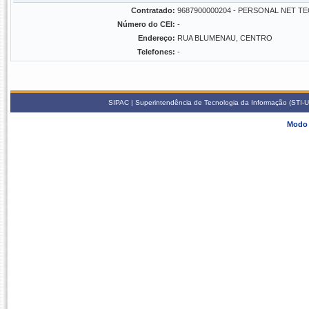
Contratado:
9687900000204 - PERSONAL NET 
Número do CEI:
-
Endereço:
RUA BLUMENAU, CENTRO
Telefones:
-
SIPAC | Superintendência de Tecnologia da Informação (STI-U
Modo 