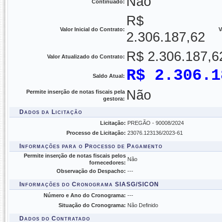
Não
Continuado:
R$
Valor Inicial do Contrato:
V
2.306.187,62
R$ 2.306.187,6
Valor Atualizado do Contrato:
R$ 2.306.1
Saldo Atual:
Não
Permite inserção de notas fiscais pela
gestora:
Dados da Licitação
Licitação:
PREGÃO - 90008/2024
Processo de Licitação:
23076.123136/2023-61
Informações para o Processo de Pagamento
Permite inserção de notas fiscais pelos
Não
fornecedores:
Observação do Despacho:
---
Informações do Cronograma SIASG/SICON
Número e Ano do Cronograma:
---
Situação do Cronograma:
Não Definido
Dados do Contratado