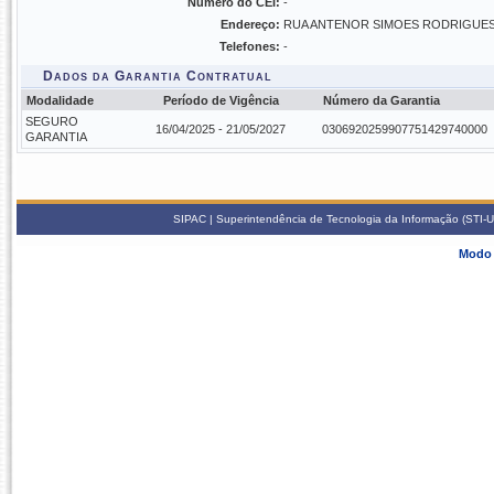
Número do CEI:
-
Endereço:
RUA ANTENOR SIMOES RODRIGUES,
Telefones:
-
Dados da Garantia Contratual
Modalidade
Período de Vigência
Número da Garantia
SEGURO
16/04/2025 - 21/05/2027
0306920259907751429740000
GARANTIA
SIPAC | Superintendência de Tecnologia da Informação (STI-U
Modo 