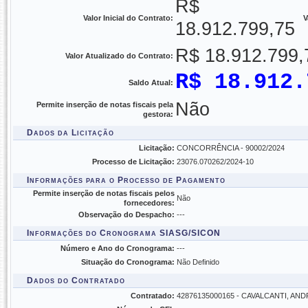
R$
Valor Inicial do Contrato:
V
18.912.799,75
R$ 18.912.799,
Valor Atualizado do Contrato:
R$ 18.912.
Saldo Atual:
Não
Permite inserção de notas fiscais pela
gestora:
Dados da Licitação
Licitação:
CONCORRÊNCIA - 90002/2024
Processo de Licitação:
23076.070262/2024-10
Informações para o Processo de Pagamento
Permite inserção de notas fiscais pelos
Não
fornecedores:
Observação do Despacho:
---
Informações do Cronograma SIASG/SICON
Número e Ano do Cronograma:
---
Situação do Cronograma:
Não Definido
Dados do Contratado
Contratado:
42876135000165 - CAVALCANTI, A